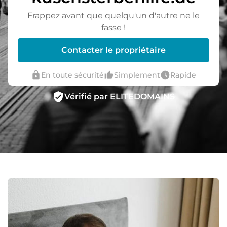
Frappez avant que quelqu'un d'autre ne le
fasse !
Contacter le propriétaire
lock
thumb_up_alt
watch_later
En toute sécurité
Simplement
Rapide
verified_user
Vérifié par ELITEDOMAINS