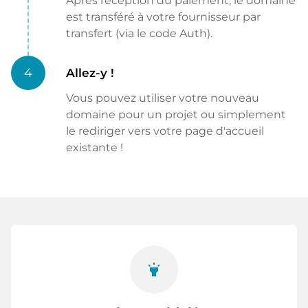
Après réception du paiement, le domaine
est transféré à votre fournisseur par
transfert (via le code Auth).
4
Allez-y !
Vous pouvez utiliser votre nouveau
domaine pour un projet ou simplement
le rediriger vers votre page d'accueil
existante !
highlight