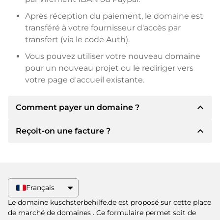
Après réception du paiement, le domaine est
transféré à votre fournisseur d'accès par
transfert (via le code Auth).
Vous pouvez utiliser votre nouveau domaine
pour un nouveau projet ou le rediriger vers
votre page d'accueil existante.
expand_less
Comment payer un domaine ?
expand_less
Reçoit-on une facture ?
Après un accord, le titulaire vous
communiquera les détails du paiement. Le
titulaire vous communiquera alors les détails
Oui, le vendeur vous enverra une facture en
bancaires SEPA et, si vous le souhaitez, vous
bonne et due forme. Si le prix d'achat est plus
proposera Paypal ou d'autres méthodes de
élevé, vous recevrez également un contrat de
Français
paiement.
vente supplémentaire si vous le souhaitez.
Le domaine kuschsterbehilfe.de est proposé sur cette place
Veuillez toujours mentionner le nom de
de marché de domaines
. Ce formulaire permet soit de
domaine et le numéro de facture lors du