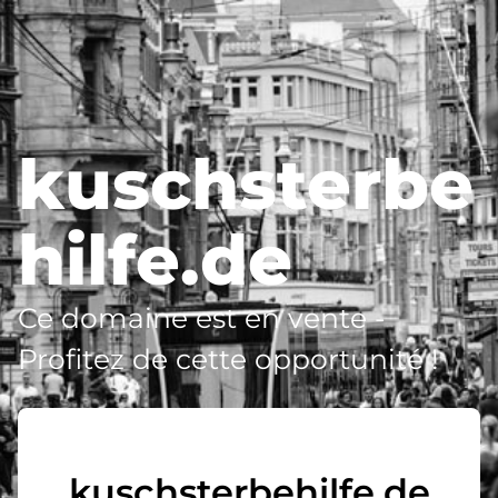
kuschsterbe
hilfe.de
Ce domaine est en vente -
Profitez de cette opportunité !
kuschsterbehilfe.de